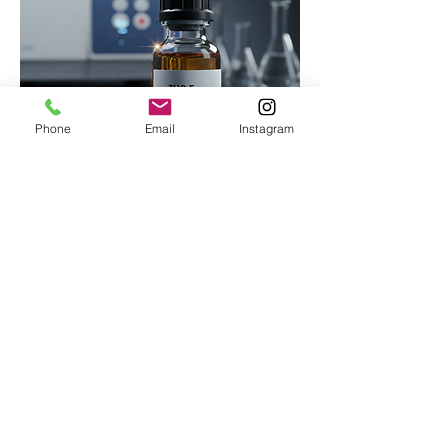
Phone
Email
Instagram
THCF
Precio
40.000,00 €